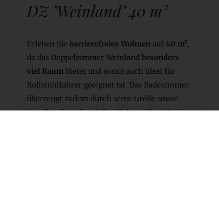
DZ "Weinland" 40 m²
Erleben Sie
barrierefreies Wohnen
auf
40 m²
,
da das
Doppelzimmer Weinland
besonders
viel Raum
bietet und somit auch ideal für
Rollstuhlfahrer geeignet ist. Das Badezimmer
überzeugt zudem durch seine Größe sowie
eine Dusche mit stabilen Haltegriffen, damit
Sie sich jederzeit sicher fühlen. Da diese
Kategorie teilweise über eine
Terrasse
verfügt, entscheiden Sie ganz nach Ihren
Wünschen, ob Sie Ihr extra großes Zimmer
mit oder ohne Außenbereich
buchen
möchten.