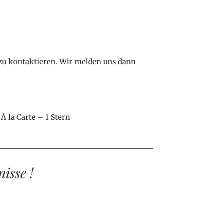
zu kontaktieren. Wir melden uns dann
|
À la Carte – 1 Stern
isse !