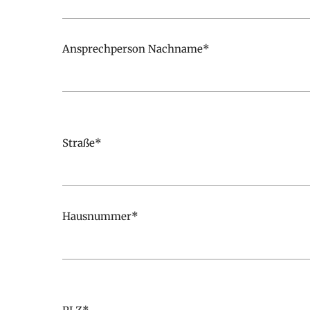
Ansprechperson Nachname*
Please leave this field empty.
Straße*
Hausnummer*
Please leave this field empty.
PLZ*